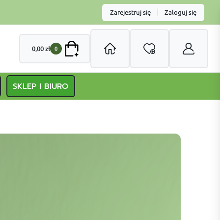
|
Zarejestruj się
Zaloguj się
0,00
zł
0
SKLEP I BIURO