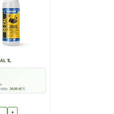
AL 1L
8%
rutto:
30,00
zł
/1l
+