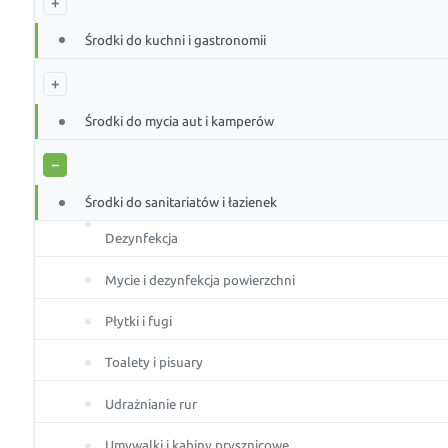
+
Środki do kuchni i gastronomii
+
Środki do mycia aut i kamperów
−
Środki do sanitariatów i łazienek
Dezynfekcja
Mycie i dezynfekcja powierzchni
Płytki i fugi
Toalety i pisuary
Udrażnianie rur
Umywalki i kabiny prysznicowe