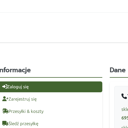
Informacje
Dane
Zaloguj się
Zarejestruj się
skl
Przesyłki & koszty
69
Śledź przesyłkę
skl