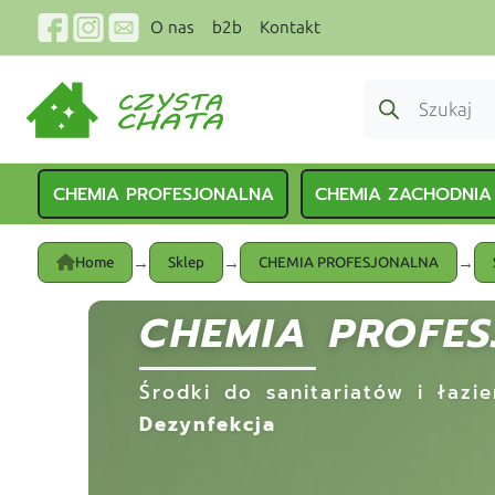
O nas
b2b
Kontakt
CHEMIA PROFESJONALNA
CHEMIA ZACHODNIA
→
→
→
Home
Sklep
CHEMIA PROFESJONALNA
CHEMIA PROFE
Środki do sanitariatów i łazi
Dezynfekcja