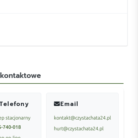
 kontaktowe
Telefony
Email
ep stacjonarny
kontakt@czystachata24.pl
5-740-018
hurt@czystachata24.pl
ep on-line