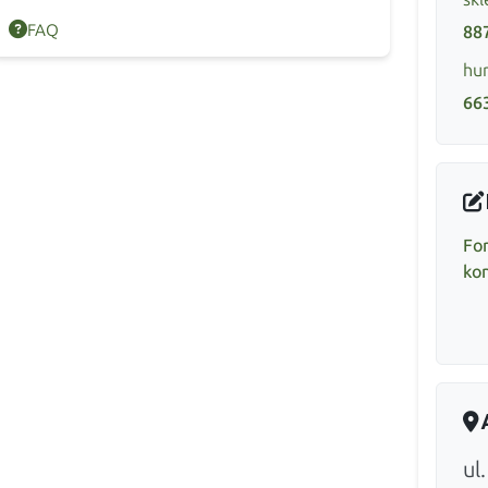
FAQ
88
hur
66
Fo
ko
ul