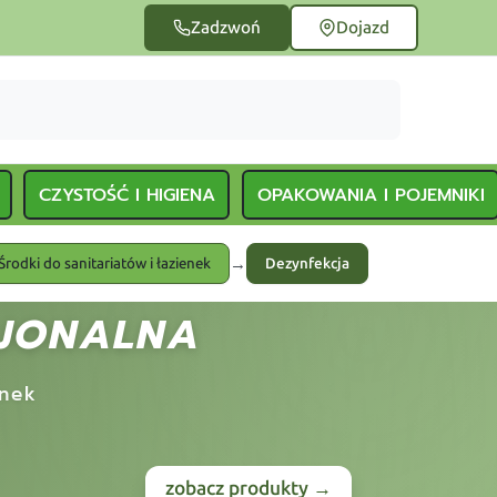
Zadzwoń
Dojazd
CZYSTOŚĆ I HIGIENA
OPAKOWANIA I POJEMNIKI
→
Środki do sanitariatów i łazienek
Dezynfekcja
SJONALNA
enek
zobacz produkty →