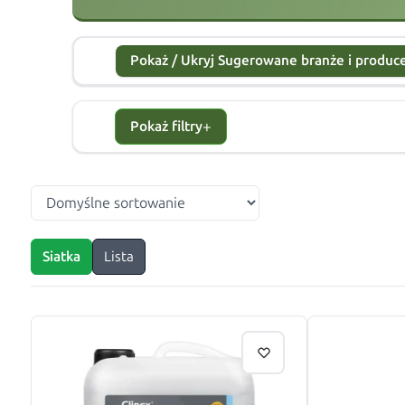
Pokaż / Ukryj Sugerowane branże i produ
+
Pokaż filtry
Siatka
Lista