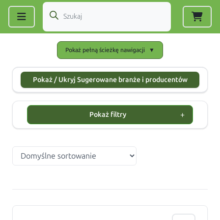
Zarejestruj się
|
Zaloguj się
Pokaż pełną ścieżkę nawigacji
▼
Pokaż / Ukryj Sugerowane branże i producentów
+
Pokaż filtry