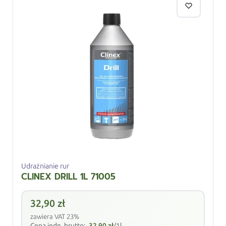
Udrażnianie rur
CLINEX DRILL 1L 71005
32,90
zł
zawiera VAT 23%
Cena jedn. brutto:
32,90
zł
/1l