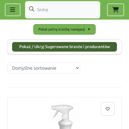
Zarejestruj się
|
Zaloguj się
Pokaż pełną ścieżkę nawigacji
▼
Pokaż / Ukryj Sugerowane branże i producentów