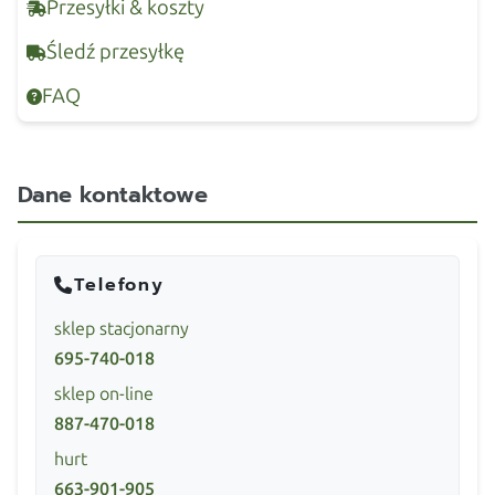
Przesyłki & koszty
Śledź przesyłkę
FAQ
Dane kontaktowe
Telefony
sklep stacjonarny
695-740-018
sklep on-line
887-470-018
hurt
663-901-905