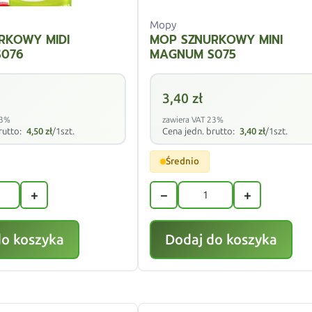
Mopy
RKOWY MIDI
MOP SZNURKOWY MINI
S076
MAGNUM S075
3,40
zł
23%
zawiera VAT 23%
rutto:
4,50
zł
/1szt.
Cena jedn. brutto:
3,40
zł
/1szt.
Średnio
+
−
+
do koszyka
Dodaj do koszyka