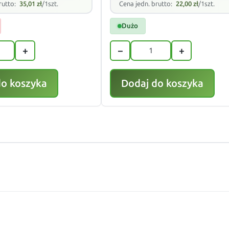
rutto:
35,01
zł
/1szt.
Cena jedn. brutto:
22,00
zł
/1szt.
Dużo
+
−
+
do koszyka
Dodaj do koszyka