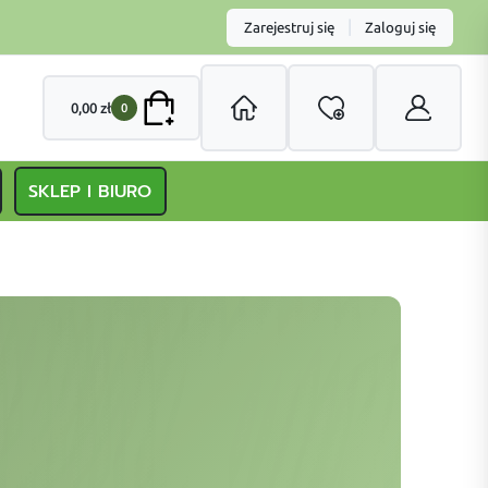
|
Zarejestruj się
Zaloguj się
0,00
zł
0
SKLEP I BIURO