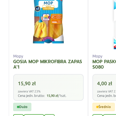
Mopy
Mopy
GOSIA MOP MIKROFIBRA ZAPAS
MOP PASK
A’1
S080
15,90
zł
4,00
zł
zawiera VAT 23%
zawiera VAT 
Cena jedn. brutto:
15,90
zł
/1szt.
Cena jedn. b
Dużo
Średnio