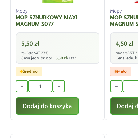
Mopy
Mopy
MOP SZNURKOWY MAXI
MOP SZNU
MAGNUM S077
MAGNUM 
5,50
zł
4,50
zł
zawiera VAT 23%
zawiera VAT 
Cena jedn. brutto:
5,50
zł
/1szt.
Cena jedn. b
Średnio
Mało
−
+
−
Dodaj do koszyka
Dodaj 