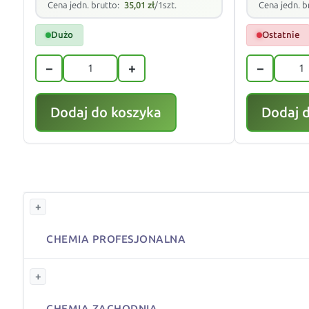
Cena jedn. brutto:
35,01
zł
/1szt.
Cena jedn. b
Dużo
Ostatnie
−
+
−
Dodaj do koszyka
Dodaj 
+
CHEMIA PROFESJONALNA
+
CHEMIA ZACHODNIA