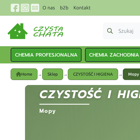
O nas
b2b
Kontakt
CHEMIA PROFESJONALNA
CHEMIA ZACHODNIA
→
→
→
Home
Sklep
CZYSTOŚĆ I HIGIENA
Mopy
CZYSTOŚĆ I HIG
Mopy