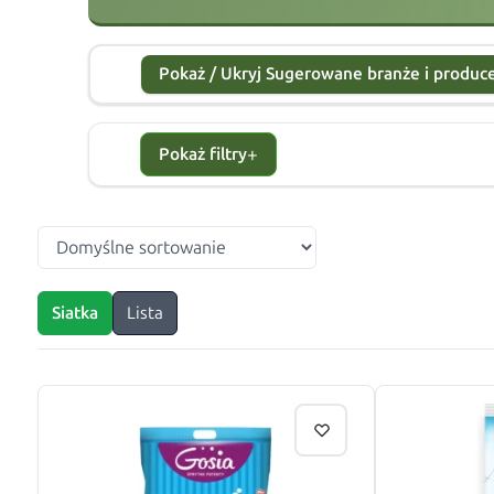
Pokaż / Ukryj Sugerowane branże i produ
+
Pokaż filtry
Siatka
Lista