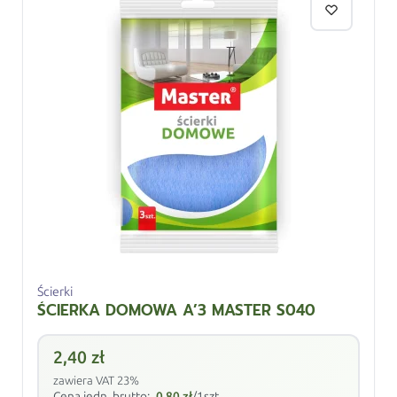
Ścierki
ŚCIERKA DOMOWA A’3 MASTER S040
2,40
zł
zawiera VAT 23%
Cena jedn. brutto:
0,80
zł
/1szt.