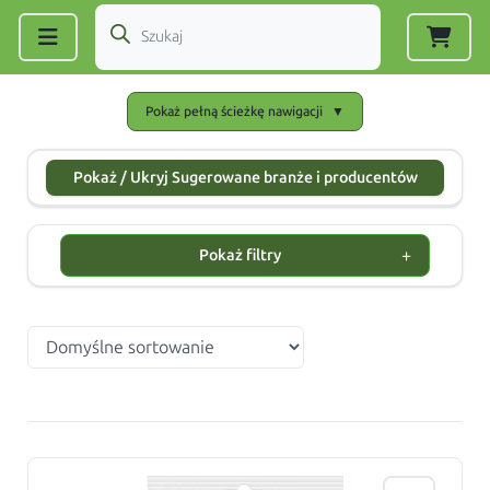
Zarejestruj się
|
Zaloguj się
Pokaż pełną ścieżkę nawigacji
▼
Pokaż / Ukryj Sugerowane branże i producentów
+
Pokaż filtry