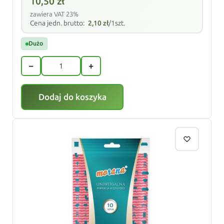
10,50
zł
zawiera VAT 23%
Cena jedn. brutto:
2,10
zł
/1szt.
Dużo
−
+
Dodaj do koszyka