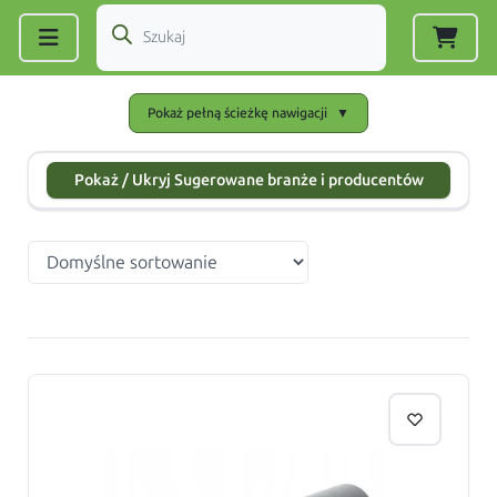
Zarejestruj się
|
Zaloguj się
Pokaż pełną ścieżkę nawigacji
▼
Pokaż / Ukryj Sugerowane branże i producentów