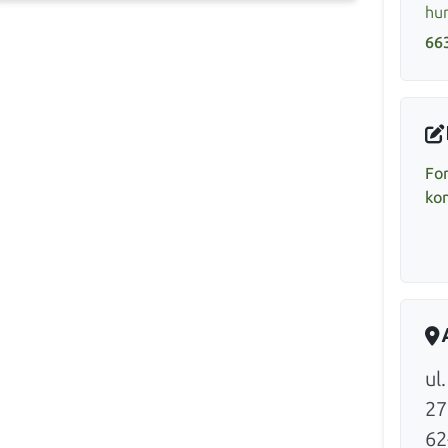
hur
66
Fo
ko
ul
27
62