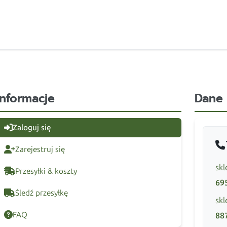
Informacje
Dane
Zaloguj się
Zarejestruj się
skl
Przesyłki & koszty
69
Śledź przesyłkę
skl
FAQ
88