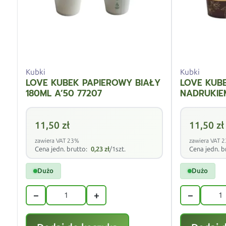
Kubki
Kubki
LOVE KUBEK PAPIEROWY BIAŁY
LOVE KUB
180ML A’50 77207
NADRUKIE
11,50
zł
11,50
zł
zawiera VAT 23%
zawiera VAT 
Cena jedn. brutto:
0,23
zł
/1szt.
Cena jedn. b
Dużo
Dużo
−
+
−