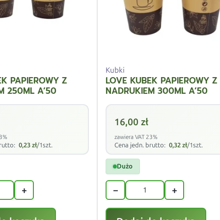
Kubki
EK PAPIEROWY Z
LOVE KUBEK PAPIEROWY Z
M 250ML A’50
NADRUKIEM 300ML A’50
16,00
zł
23%
zawiera VAT 23%
rutto:
0,23
zł
/1szt.
Cena jedn. brutto:
0,32
zł
/1szt.
Dużo
+
−
+