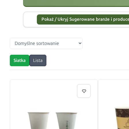
Pokaż / Ukryj Sugerowane branże i produ
Siatka
Lista