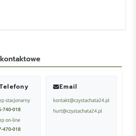
 kontaktowe
Telefony
Email
ep stacjonarny
kontakt@czystachata24.pl
5-740-018
hurt@czystachata24.pl
ep on-line
7-470-018