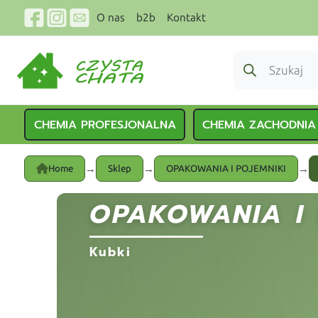
O nas
b2b
Kontakt
CHEMIA PROFESJONALNA
CHEMIA ZACHODNIA
→
→
→
Home
Sklep
OPAKOWANIA I POJEMNIKI
OPAKOWANIA I 
Kubki