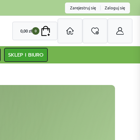
|
Zarejestruj się
Zaloguj się
0,00
zł
0
SKLEP I BIURO