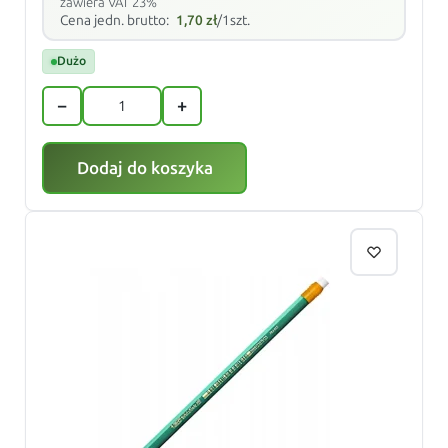
zawiera VAT 23%
Cena jedn. brutto:
1,70
zł
/1szt.
Dużo
−
+
Dodaj do koszyka