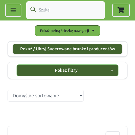
Zarejestruj się
|
Zaloguj się
Pokaż pełną ścieżkę nawigacji
▼
Pokaż / Ukryj Sugerowane branże i producentów
+
Pokaż filtry