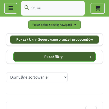
Zarejestruj się
|
Zaloguj się
Pokaż pełną ścieżkę nawigacji
▼
Pokaż / Ukryj Sugerowane branże i producentów
+
Pokaż filtry