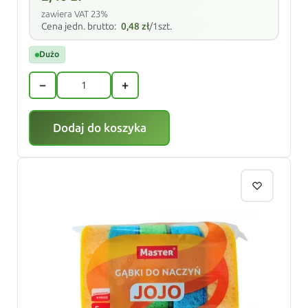
zawiera VAT 23%
Cena jedn. brutto:
0,48
zł
/1szt.
Dużo
−
+
Dodaj do koszyka