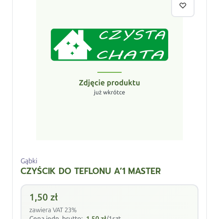
Gąbki
CZYŚCIK DO TEFLONU A’1 MASTER
1,50
zł
zawiera VAT 23%
Cena jedn. brutto:
1,50
zł
/1szt.