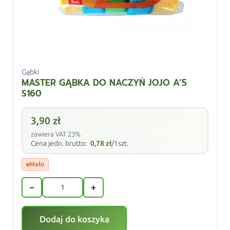
Gąbki
MASTER GĄBKA DO NACZYŃ JOJO A’5
S160
3,90
zł
zawiera VAT 23%
Cena jedn. brutto:
0,78
zł
/1szt.
Mało
−
+
Dodaj do koszyka