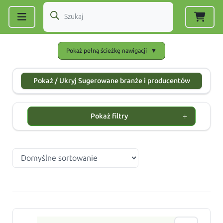
Zarejestruj się
|
Zaloguj się
Pokaż pełną ścieżkę nawigacji
▼
Pokaż / Ukryj Sugerowane branże i producentów
+
Pokaż filtry