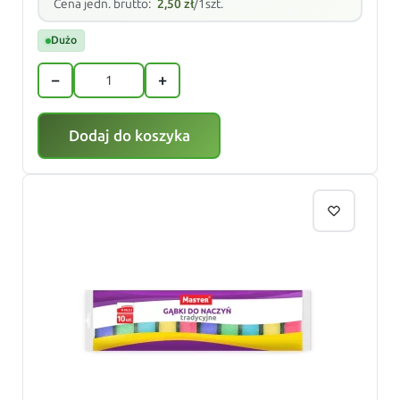
Cena jedn. brutto:
2,50
zł
/1szt.
Dużo
−
+
Dodaj do koszyka