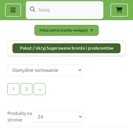
Zarejestruj się
|
Zaloguj się
Pokaż pełną ścieżkę nawigacji
▼
Pokaż / Ukryj Sugerowane branże i producentów
1
2
→
Produkty na
stronie