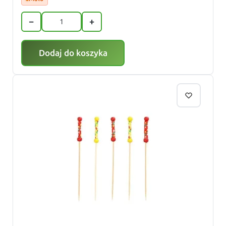
−
+
Dodaj do koszyka