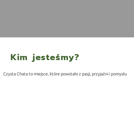
Kim jesteśmy?
Czysta Chata to miejsce, które powstało z pasji, przyjaźni i pomysłu
na stworzenie sklepu, do którego sami chcielibyśmy codziennie
zaglądać. Założyliśmy go wspólnie — Justyna i Michał Juszczakowie
oraz Kuba Wojtysiak. Znamy się od dzieciństwa. Zawsze
wiedzieliśmy, że jeśli kiedyś połączymy siły, to tylko przy czymś, co
ma sens i daje satysfakcję.
Na co dzień prowadzimy zarówno sklep, jak i hurtownię ze środkami
czystości, chemią zachodnią i profesjonalną, opakowaniami
jednorazowymi, etykietami cenowymi, artykułami biurowymi i
wieloma innymi produktami, które ułatwiają codzienną pracę w