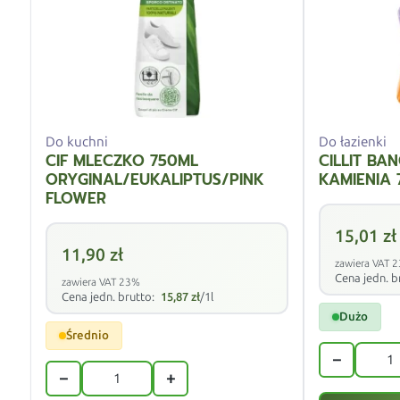
Do kuchni
Do łazienki
CIF MLECZKO 750ML
CILLIT BA
ORYGINAL/EUKALIPTUS/PINK
KAMIENIA
FLOWER
15,01
zł
11,90
zł
zawiera VAT 
Cena jedn. b
zawiera VAT 23%
Cena jedn. brutto:
15,87
zł
/1l
Dużo
Średnio
−
−
+