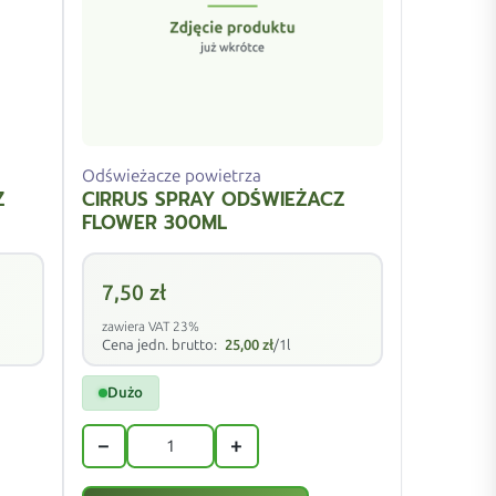
Odświeżacze powietrza
Z
CIRRUS SPRAY ODŚWIEŻACZ
FLOWER 300ML
7,50
zł
zawiera VAT 23%
Cena jedn. brutto:
25,00
zł
/1l
Dużo
−
+