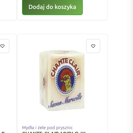
Dodaj do koszyka
Mydła i żele pod prysznic