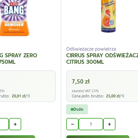
Odświeżacze powietrza
NG SPRAY ZERO
CIRRUS SPRAY ODŚWIEŻAC
 750ML
CITRUS 300ML
7,50
zł
23%
zawiera VAT 23%
rutto:
20,01
zł
/1l
Cena jedn. brutto:
25,00
zł
/1l
Dużo
+
−
+