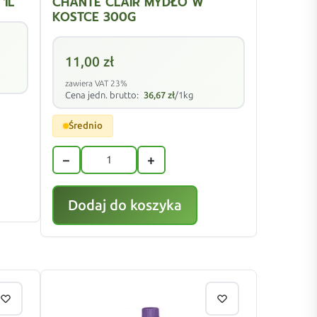
1L
CHANTE CLAIR MYDŁO W
KOSTCE 300G
11,00
zł
zawiera VAT 23%
Cena jedn. brutto:
36,67
zł
/1kg
Średnio
−
+
Dodaj do koszyka