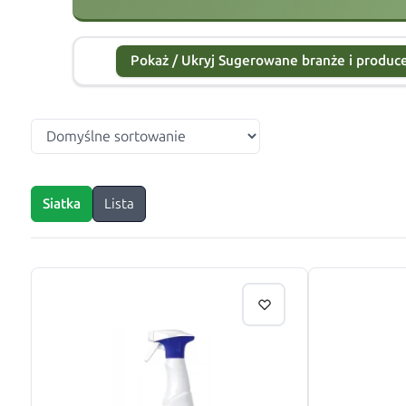
Pokaż / Ukryj Sugerowane branże i produ
Siatka
Lista