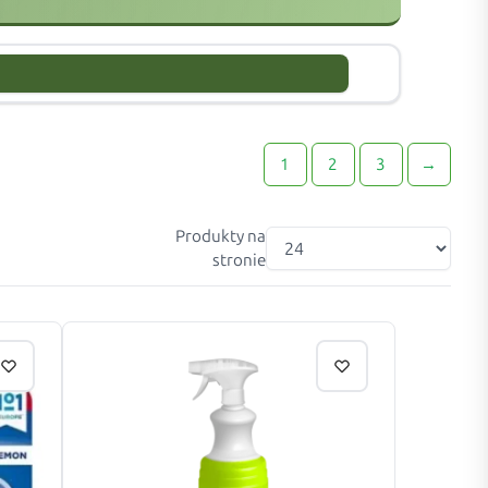
1
2
3
→
Produkty na
stronie