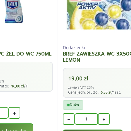
Do łazienki
WC ŻEL DO WC 750ML
BREF ZAWIESZKA WC 3X50
LEMON
19,00
zł
23%
rutto:
16,00
zł
/1l
zawiera VAT 23%
Cena jedn. brutto:
6,33
zł
/1szt.
Dużo
+
−
+