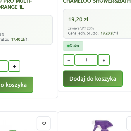
 PRO MULTI-
CHAMELOO SHOWER&BATH 
ORANGE 1L
19,20
zł
zawiera VAT 23%
Cena jedn. brutto:
19,20
zł
/1l
23%
rutto:
17,40
zł
/1l
Dużo
−
+
+
Dodaj do koszyka
do koszyka