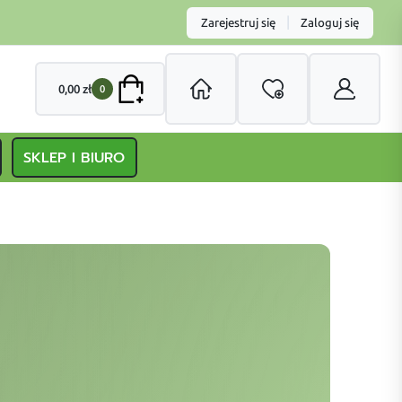
|
Zarejestruj się
Zaloguj się
0,00
zł
0
SKLEP I BIURO