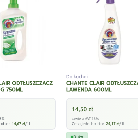
Do kuchni
LAIR ODTŁUSZCZACZ
CHANTE CLAIR ODTŁUSZCZ
G 750ML
LAWENDA 600ML
14,50
zł
23%
zawiera VAT 23%
rutto:
14,67
zł
/1l
Cena jedn. brutto:
24,17
zł
/1l
Dużo