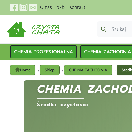
O nas
b2b
Kontakt
CHEMIA PROFESJONALNA
CHEMIA ZACHODNIA
→
→
→
Home
Sklep
CHEMIA ZACHODNIA
Środk
CHEMIA ZACHO
Środki czystości