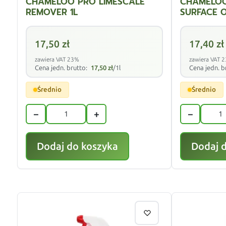
CHAMELOO PRO LIMESCALE
CHAMELOO
REMOVER 1L
SURFACE 
17,50
zł
17,40
zł
zawiera VAT 23%
zawiera VAT 
Cena jedn. brutto:
17,50
zł
/1l
Cena jedn. b
Średnio
Średnio
−
+
−
Dodaj do koszyka
Dodaj 