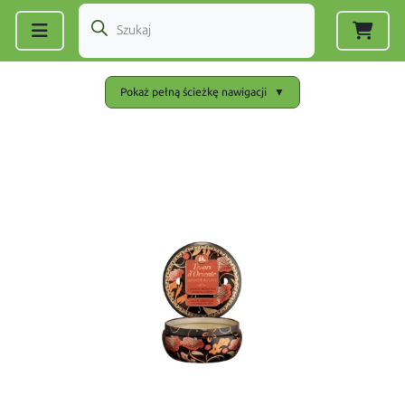
Zarejestruj się
|
Zaloguj się
Pokaż pełną ścieżkę nawigacji
▼