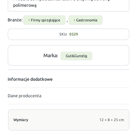
polimerową
Branże:
,
Firmy sprzątające
Gastronomia
SKU:
0329
Marka:
Gut&Gunstig
Informacje dodatkowe
Dane producenta
Wymiary
12 × 8 × 25 cm