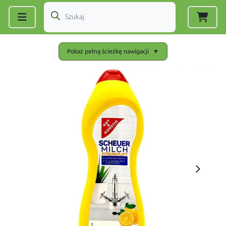
Zarejestruj się
|
Zaloguj się
Pokaż pełną ścieżkę nawigacji
▼