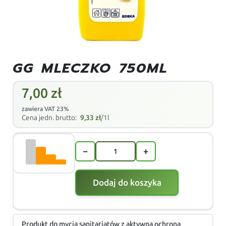
GG MLECZKO 750ML
7,00
zł
zawiera VAT 23%
Cena jedn. brutto:
9,33
zł
/1l
−
+
Dodaj do koszyka
Produkt do mycia sanitariatów z aktywną ochroną