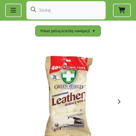
Zarejestruj się
|
Zaloguj się
Pokaż pełną ścieżkę nawigacji
▼