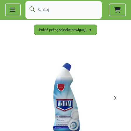
Zarejestruj się
|
Zaloguj się
Pokaż pełną ścieżkę nawigacji
▼