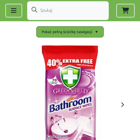
Zarejestruj się
|
Zaloguj się
Pokaż pełną ścieżkę nawigacji
▼