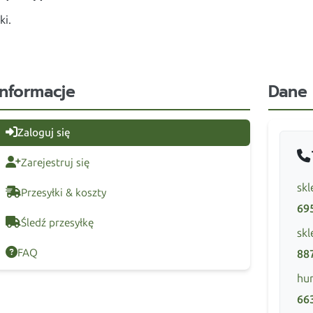
ki.
Informacje
Dane
Zaloguj się
Zarejestruj się
skl
Przesyłki & koszty
69
Śledź przesyłkę
skl
FAQ
88
hur
66