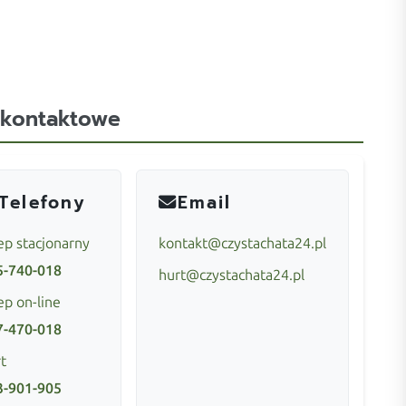
 kontaktowe
Telefony
Email
ep stacjonarny
kontakt@czystachata24.pl
5-740-018
hurt@czystachata24.pl
ep on-line
7-470-018
t
3-901-905