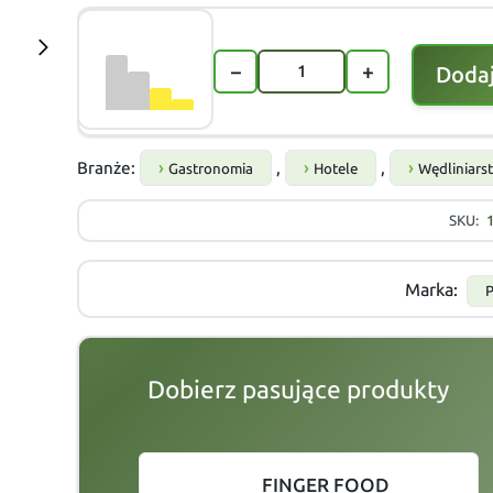
−
+
Dodaj
Branże:
,
,
Gastronomia
Hotele
Wędliniars
SKU:
Marka:
Dobierz pasujące produkty
slide
1 to 2
of 7
FINGER FOOD