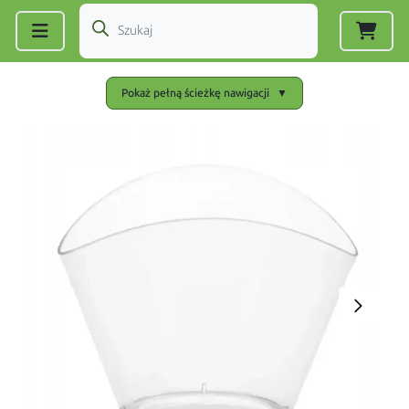
Zarejestruj się
|
Zaloguj się
Pokaż pełną ścieżkę nawigacji
▼