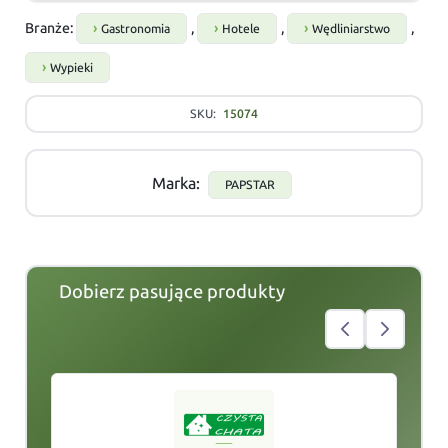
Branże:
,
,
,
Gastronomia
Hotele
Wędliniarstwo
Wypieki
SKU:
15074
Marka:
PAPSTAR
Dobierz pasujące produkty
slide
1
of 6