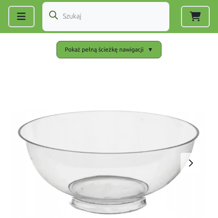
Zarejestruj się
|
Zaloguj się
Pokaż pełną ścieżkę nawigacji
▼