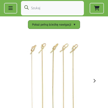
Zarejestruj się
|
Zaloguj się
Pokaż pełną ścieżkę nawigacji
▼