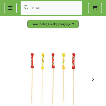
Zarejestruj się
|
Zaloguj się
Pokaż pełną ścieżkę nawigacji
▼