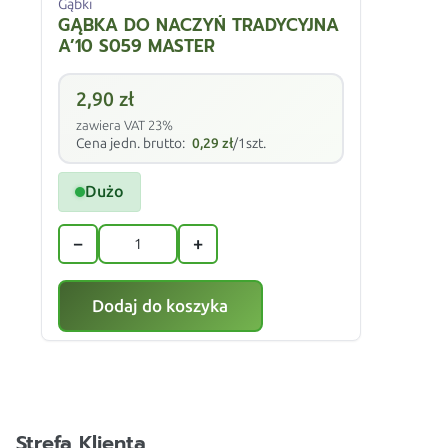
Gąbki
GĄBKA DO NACZYŃ TRADYCYJNA
A’10 S059 MASTER
2,90
zł
zawiera VAT 23%
Cena jedn. brutto:
0,29
zł
/1szt.
Dużo
−
+
Dodaj do koszyka
Strefa Klienta