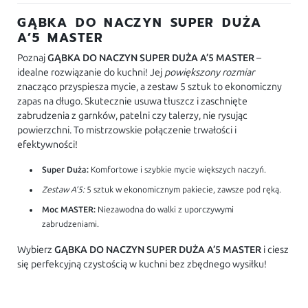
GĄBKA DO NACZYN SUPER DUŻA
A’5 MASTER
Poznaj
GĄBKA DO NACZYN SUPER DUŻA A’5 MASTER
–
idealne rozwiązanie do kuchni! Jej
powiększony rozmiar
znacząco przyspiesza mycie, a zestaw 5 sztuk to ekonomiczny
zapas na długo. Skutecznie usuwa tłuszcz i zaschnięte
zabrudzenia z garnków, patelni czy talerzy, nie rysując
powierzchni. To mistrzowskie połączenie trwałości i
efektywności!
Super Duża:
Komfortowe i szybkie mycie większych naczyń.
Zestaw A’5:
5 sztuk w ekonomicznym pakiecie, zawsze pod ręką.
Moc MASTER:
Niezawodna do walki z uporczywymi
zabrudzeniami.
Wybierz
GĄBKA DO NACZYN SUPER DUŻA A’5 MASTER
i ciesz
się perfekcyjną czystością w kuchni bez zbędnego wysiłku!