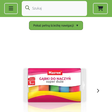
Zarejestruj się
|
Zaloguj się
Pokaż pełną ścieżkę nawigacji
▼