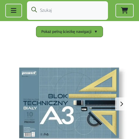
Zarejestruj się
|
Zaloguj się
Pokaż pełną ścieżkę nawigacji
▼