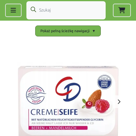
Zarejestruj się
|
Zaloguj się
Pokaż pełną ścieżkę nawigacji
▼