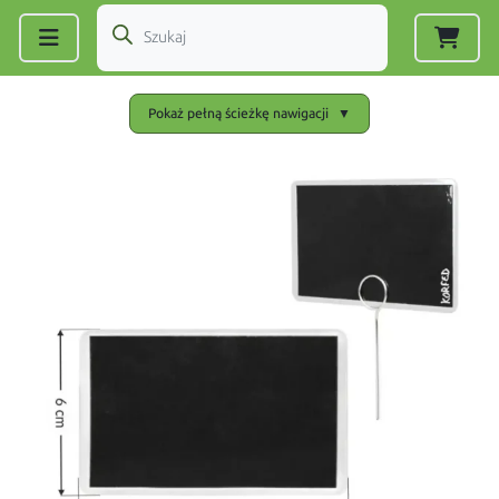
Zarejestruj się
|
Zaloguj się
Pokaż pełną ścieżkę nawigacji
▼