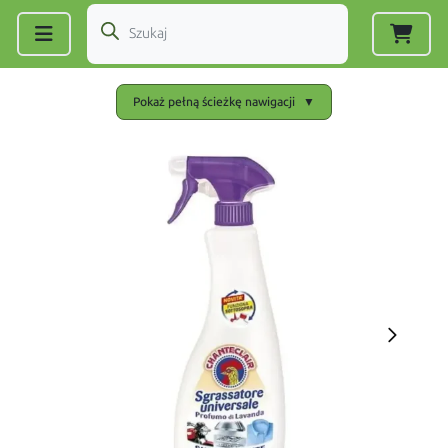
Zarejestruj się
|
Zaloguj się
Pokaż pełną ścieżkę nawigacji
▼