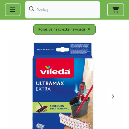
Zarejestruj się
|
Zaloguj się
Pokaż pełną ścieżkę nawigacji
▼