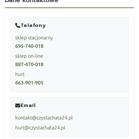
Dane kontaktowe
Telefony
sklep stacjonarny
695-740-018
sklep on-line
887-470-018
hurt
663-901-905
Email
kontakt@czystachata24.pl
hurt@czystachata24.pl