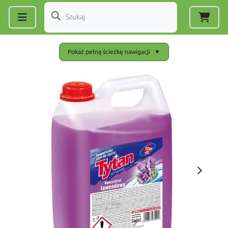
Zarejestruj się
|
Zaloguj się
Pokaż pełną ścieżkę nawigacji
▼