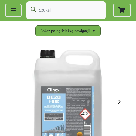
Zarejestruj się
|
Zaloguj się
Pokaż pełną ścieżkę nawigacji
▼