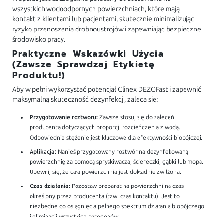
wszystkich wodoodpornych powierzchniach, które mają
kontakt z klientami lub pacjentami, skutecznie minimalizując
ryzyko przenoszenia drobnoustrojów i zapewniając bezpieczne
środowisko pracy.
Praktyczne Wskazówki Użycia
(Zawsze Sprawdzaj Etykietę
Produktu!)
Aby w pełni wykorzystać potencjał Clinex DEZOFast i zapewnić
maksymalną skuteczność dezynfekcji, zaleca się:
Przygotowanie roztworu:
Zawsze stosuj się do zaleceń
producenta dotyczących proporcji rozcieńczenia z wodą.
Odpowiednie stężenie jest kluczowe dla efektywności biobójczej.
Aplikacja:
Nanieś przygotowany roztwór na dezynfekowaną
powierzchnię za pomocą spryskiwacza, ściereczki, gąbki lub mopa.
Upewnij się, że cała powierzchnia jest dokładnie zwilżona.
Czas działania:
Pozostaw preparat na powierzchni na czas
określony przez producenta (tzw. czas kontaktu). Jest to
niezbędne do osiągnięcia pełnego spektrum działania biobójczego
i eliminacji wszystkich patogenów.