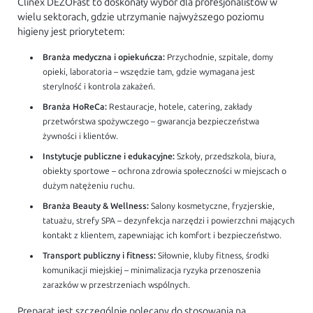
Clinex DEZOFast to doskonały wybór dla profesjonalistów w
wielu sektorach, gdzie utrzymanie najwyższego poziomu
higieny jest priorytetem:
Branża medyczna i opiekuńcza:
Przychodnie, szpitale, domy
opieki, laboratoria – wszędzie tam, gdzie wymagana jest
sterylność i kontrola zakażeń.
Branża HoReCa:
Restauracje, hotele, catering, zakłady
przetwórstwa spożywczego – gwarancja bezpieczeństwa
żywności i klientów.
Instytucje publiczne i edukacyjne:
Szkoły, przedszkola, biura,
obiekty sportowe – ochrona zdrowia społeczności w miejscach o
dużym natężeniu ruchu.
Branża Beauty & Wellness:
Salony kosmetyczne, fryzjerskie,
tatuażu, strefy SPA – dezynfekcja narzędzi i powierzchni mających
kontakt z klientem, zapewniając ich komfort i bezpieczeństwo.
Transport publiczny i fitness:
Siłownie, kluby fitness, środki
komunikacji miejskiej – minimalizacja ryzyka przenoszenia
zarazków w przestrzeniach wspólnych.
Preparat jest szczególnie polecany do stosowania na