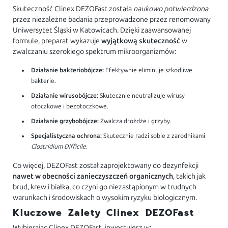
Skuteczność Clinex DEZOFast została
naukowo potwierdzona
przez niezależne badania przeprowadzone przez renomowany
Uniwersytet Śląski w Katowicach. Dzięki zaawansowanej
formule, preparat wykazuje
wyjątkową skuteczność
w
zwalczaniu szerokiego spektrum mikroorganizmów:
Działanie bakteriobójcze:
Efektywnie eliminuje szkodliwe
bakterie.
Działanie wirusobójcze:
Skutecznie neutralizuje wirusy
otoczkowe i bezotoczkowe.
Działanie grzybobójcze:
Zwalcza drożdże i grzyby.
Specjalistyczna ochrona:
Skutecznie radzi sobie z zarodnikami
Clostridium Difficile
.
Co więcej, DEZOFast został zaprojektowany do dezynfekcji
nawet w obecności zanieczyszczeń organicznych
, takich jak
brud, krew i białka, co czyni go niezastąpionym w trudnych
warunkach i środowiskach o wysokim ryzyku biologicznym.
Kluczowe Zalety Clinex DEZOFast
Wybierając Clinex DEZOFast, inwestujesz w: