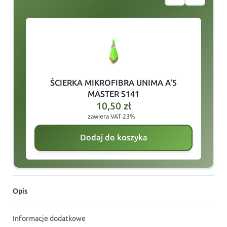
slide
1
of 4
ŚCIERKA MIKROFIBRA UNIMA A'5
V
MASTER S141
10,50
zł
zawiera VAT 23%
Dodaj do koszyka
Opis
Informacje dodatkowe