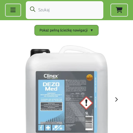
Zarejestruj się
|
Zaloguj się
Pokaż pełną ścieżkę nawigacji
▼