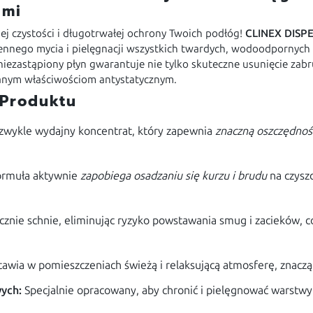
ami
ej czystości i długotrwałej ochrony Twoich podłóg!
CLINEX DISP
ennego mycia i pielęgnacji wszystkich twardych, wodoodpornych
ezastąpiony płyn gwarantuje nie tylko skuteczne usunięcie zabr
anym właściwościom antystatycznym.
 Produktu
zwykle wydajny koncentrat, który zapewnia
znaczną oszczędnoś
ormuła aktywnie
zapobiega osadzaniu się kurzu i brudu
na czysz
cznie schnie, eliminując ryzyko powstawania smug i zacieków, co
awia w pomieszczeniach świeżą i relaksującą atmosferę, znacz
ych:
Specjalnie opracowany, aby chronić i pielęgnować warstwy 