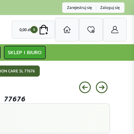
|
Zarejestruj się
Zaloguj się
0,00
zł
0
SKLEP I BIURO
ION CARE 5L 77676
 77676