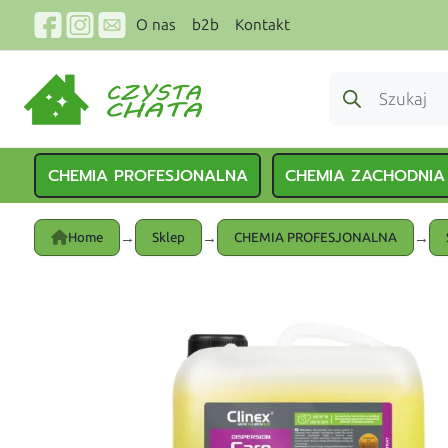
O nas
b2b
Kontakt
CHEMIA PROFESJONALNA
CHEMIA ZACHODNIA
→
→
→
Home
Sklep
CHEMIA PROFESJONALNA