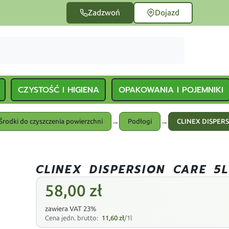
Zadzwoń
Dojazd
CZYSTOŚĆ I HIGIENA
OPAKOWANIA I POJEMNIKI
→
→
Środki do czyszczenia powierzchni
Podłogi
CLINEX DISPERS
CLINEX DISPERSION CARE 5L
58,00
zł
zawiera VAT 23%
Cena jedn. brutto:
11,60
zł
/1l