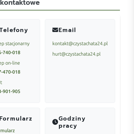
 kontaktowe
Telefony
Email
ep stacjonarny
kontakt@czystachata24.pl
5-740-018
hurt@czystachata24.pl
ep on-line
7-470-018
t
3-901-905
Formularz
Godziny
pracy
rmularz