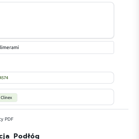
olimerami
4574
Clinex
y PDF
cja Podłóg