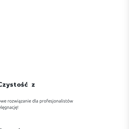
Czystość z
owe rozwiązanie dla profesjonalistów
elęgnację!