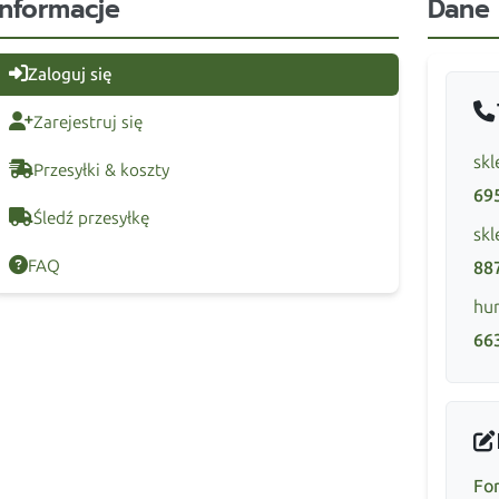
Informacje
Dane
Zaloguj się
Zarejestruj się
skl
Przesyłki & koszty
69
Śledź przesyłkę
skl
FAQ
88
hur
66
Fo