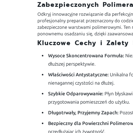
Zabezpieczonych Polimer
Odkryj innowacyjne rozwiązanie dla perfekcyjn
profesjonalny preparat przeznaczony do codzi
zabezpieczone warstwami polimerowymi. Ten ni
ponownemu osadzaniu się, dzięki zaawansow
Kluczowe Cechy i Zalety
Wysoce Skoncentrowana Formuła:
Nie
dłuższej perspektywie.
Właściwości Antystatyczne:
Unikalna f
nienagannej czystości na dłużej.
Szybkie Odparowywanie:
Płyn błyskawi
przygotowania pomieszczeń do użytku.
Długotrwały, Przyjemny Zapach:
Pozost
Bezpieczny dla Powierzchni Polimerow
przedłużając ich żywotność.