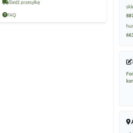
Śledź przesyłkę
skl
FAQ
88
hur
66
Fo
ko