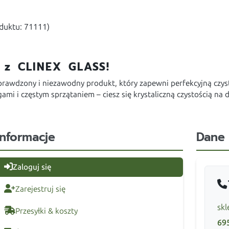
oduktu: 71111)
m z CLINEX GLASS!
sprawdzony i niezawodny produkt, który zapewni perfekcyjną czyst
i i częstym sprzątaniem – ciesz się krystaliczną czystością na d
Informacje
Dane
Zaloguj się
Zarejestruj się
skl
Przesyłki & koszty
69