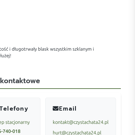
ość i długotrwały blask wszystkim szklanym i
łużej!
 kontaktowe
Telefony
Email
ep stacjonarny
kontakt@czystachata24.pl
5-740-018
hurt@czystachata24.pl