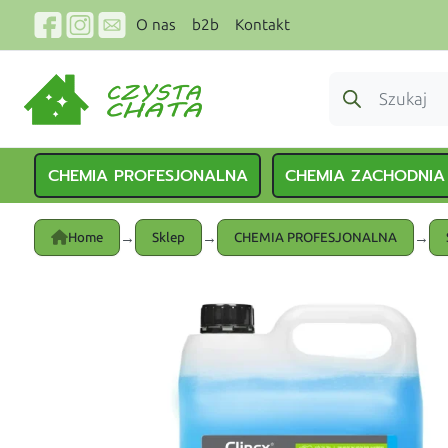
O nas
b2b
Kontakt
CHEMIA PROFESJONALNA
CHEMIA ZACHODNIA
→
→
→
Home
Sklep
CHEMIA PROFESJONALNA