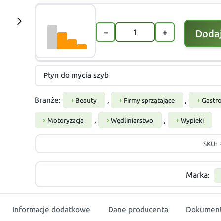
−
+
Dodaj
Płyn do mycia szyb
Branże:
,
,
Beauty
Firmy sprzątające
Gastr
,
,
Motoryzacja
Wędliniarstwo
Wypieki
SKU:
Marka:
Informacje dodatkowe
Dane producenta
Dokument