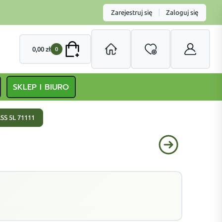
|
Zarejestruj się
Zaloguj się
0,00
zł
0
SKLEP I BIURO
SS 5L 71111