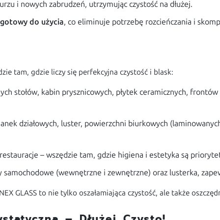
urzu i nowych zabrudzeń, utrzymując czystość na dłużej.
t
gotowy do użycia
, co eliminuje potrzebę rozcieńczania i sko
e tam, gdzie liczy się perfekcyjna czystość i blask:
anych stołów, kabin prysznicowych, płytek ceramicznych, frontó
ianek działowych, luster, powierzchni biurkowych (laminowanych
, restauracje – wszędzie tam, gdzie higiena i estetyka są prioryt
by samochodowe (wewnętrzne i zewnętrzne) oraz lusterka, zape
EX GLASS to nie tylko oszałamiająca czystość, ale także oszczędn
statyczna – Dłużej Czysto!