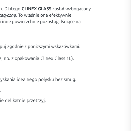
ch. Dlatego
CLINEX GLASS
został wzbogacony
tatyczną
. To właśnie ona efektywnie
 inne powierzchnie pozostają lśniące na
tępuj zgodnie z poniższymi wskazówkami:
, np. z opakowania Clinex Glass 1L).
uzyskania idealnego połysku bez smug.
.
e delikatnie przetrzyj.