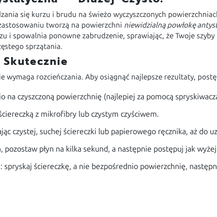
ania się kurzu i brudu na świeżo wyczyszczonych powierzchnia
 zastosowaniu tworzą na powierzchni
niewidzialną powłokę antys
u i spowalnia ponowne zabrudzenie, sprawiając, że Twoje szyby i
częstego sprzątania.
 Skutecznie
nie wymaga rozcieńczania. Aby osiągnąć najlepsze rezultaty, pos
io na czyszczoną powierzchnię (najlepiej za pomocą spryskiwacza
iereczką z mikrofibry lub czystym czyściwem.
ąc czystej, suchej ściereczki lub papierowego ręcznika, aż do 
pozostaw płyn na kilka sekund, a następnie postępuj jak wyżej
 spryskaj ściereczkę, a nie bezpośrednio powierzchnię, następni