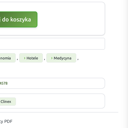
 do koszyka
,
,
,
onomia
Hotele
Medycyna
4578
Clinex
y PDF