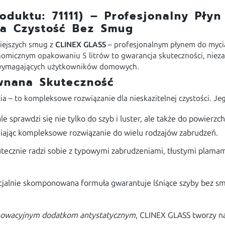
duktu: 71111) – Profesjonalny Płyn
na Czystość Bez Smug
niejszych smug z
CLINEX GLASS
– profesjonalnym płynem do mycia
nomicznym opakowaniu 5 litrów to gwarancja skuteczności, nieza
raz wymagających użytkowników domowych.
wnana Skuteczność
ia – to kompleksowe rozwiązanie dla nieskazitelnej czystości. J
e sprawdzi się nie tylko do szyb i luster, ale także do powier
iając kompleksowe rozwiązanie do wielu rodzajów zabrudzeń.
tecznie radzi sobie z typowymi zabrudzeniami, tłustymi plamam
jalnie skomponowana formuła gwarantuje lśniące szyby bez sm
nowacyjnym dodatkom antystatycznym
, CLINEX GLASS tworzy n