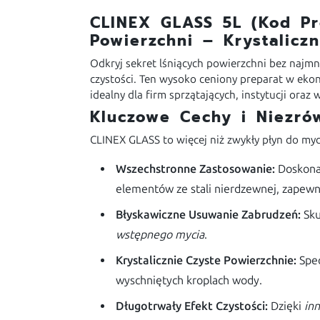
CLINEX GLASS 5L (Kod Pro
Powierzchni – Krystalicz
Odkryj sekret lśniących powierzchni bez najm
czystości. Ten wysoko ceniony preparat w eko
idealny dla firm sprzątających, instytucji o
Kluczowe Cechy i Niezró
CLINEX GLASS to więcej niż zwykły płyn do myc
Wszechstronne Zastosowanie:
Doskonal
elementów ze stali nierdzewnej, zapewn
Błyskawiczne Usuwanie Zabrudzeń:
Sku
wstępnego mycia
.
Krystalicznie Czyste Powierzchnie:
Spec
wyschniętych kroplach wody.
Długotrwały Efekt Czystości:
Dzięki
in