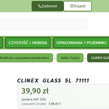
Zadzwoń
Dojazd
CZYSTOŚĆ I HIGIENA
OPAKOWANIA I POJEMNIKI
→
→
Środki do czyszczenia powierzchni
Szkło i lustra
CLINEX GLA
CLINEX GLASS 5L 71111
39,90
zł
zawiera VAT 23%
Cena jedn. brutto:
7,98
zł
/1l