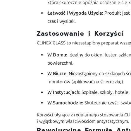
która skutecznie opóźnia osadzanie się k
Łatwość i Wygoda Użycia:
Produkt jes
czas i wysiłek.
Zastosowanie i Korzyści
CLINEX GLASS to niezastąpiony preparat wszędzi
W Domu:
Idealny do okien, luster, szkl
powierzchni.
W Biurze:
Niezastąpiony do szklanych śc
monitorów (aplikować na ściereczkę).
W Instytucjach:
Szpitale, szkoły, hotele
W Samochodzie:
Skutecznie czyści szy
Korzyści płynące z regularnego stosowania CLIN
i wyjątkowym właściwościom antystatycznym.
Rewolucyjna Formuła Anty