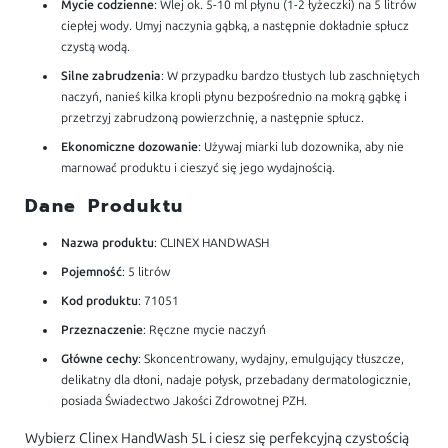
Mycie codzienne
: Wlej ok. 5-10 ml płynu (1-2 łyżeczki) na 5 litrów
ciepłej wody. Umyj naczynia gąbką, a następnie dokładnie spłucz
czystą wodą.
Silne zabrudzenia
: W przypadku bardzo tłustych lub zaschniętych
naczyń, nanieś kilka kropli płynu bezpośrednio na mokrą gąbkę i
przetrzyj zabrudzoną powierzchnię, a następnie spłucz.
Ekonomiczne dozowanie
: Używaj miarki lub dozownika, aby nie
marnować produktu i cieszyć się jego wydajnością.
Dane Produktu
Nazwa produktu
: CLINEX HANDWASH
Pojemność
: 5 litrów
Kod produktu
: 71051
Przeznaczenie
: Ręczne mycie naczyń
Główne cechy
: Skoncentrowany, wydajny, emulgujący tłuszcze,
delikatny dla dłoni, nadaje połysk, przebadany dermatologicznie,
posiada Świadectwo Jakości Zdrowotnej PZH.
Wybierz Clinex HandWash 5L i ciesz się perfekcyjną czystością