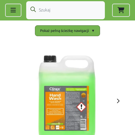
Zarejestruj się
|
Zaloguj się
Pokaż pełną ścieżkę nawigacji
▼