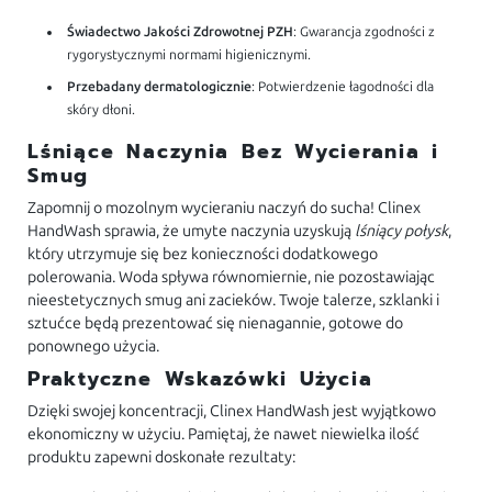
Świadectwo Jakości Zdrowotnej PZH
: Gwarancja zgodności z
rygorystycznymi normami higienicznymi.
Przebadany dermatologicznie
: Potwierdzenie łagodności dla
skóry dłoni.
Lśniące Naczynia Bez Wycierania i
Smug
Zapomnij o mozolnym wycieraniu naczyń do sucha! Clinex
HandWash sprawia, że umyte naczynia uzyskują
lśniący połysk
,
który utrzymuje się bez konieczności dodatkowego
polerowania. Woda spływa równomiernie, nie pozostawiając
nieestetycznych smug ani zacieków. Twoje talerze, szklanki i
sztućce będą prezentować się nienagannie, gotowe do
ponownego użycia.
Praktyczne Wskazówki Użycia
Dzięki swojej koncentracji, Clinex HandWash jest wyjątkowo
ekonomiczny w użyciu. Pamiętaj, że nawet niewielka ilość
produktu zapewni doskonałe rezultaty: