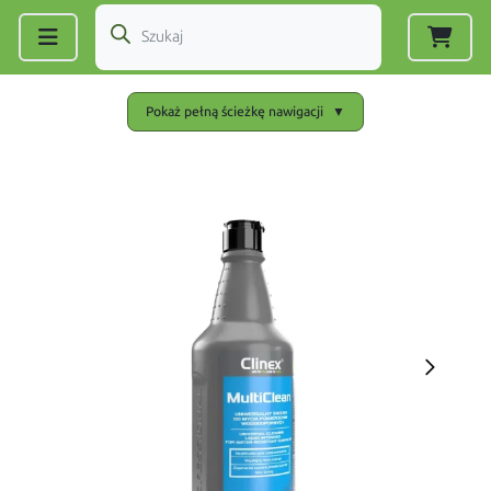
Zarejestruj się
|
Zaloguj się
Pokaż pełną ścieżkę nawigacji
▼