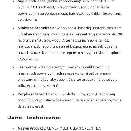
Mycie Codzienne (lekkie zabrudzenia):
Rozcieńcz 50-100 ml
płynu w 10 litrach wody. Przygotowany roztwór nanieś na
powierzchnię za pomocą mopa, ściereczki lub gąbki. Nie wymaga
spłukiwania.
Silniejsze Zabrudzenia:
W przypadku bardziej uporczywych plam
lub silniejszych zabrudzeń, zwiększ koncentrację roztworu do 200
ml płynu na 10 litrów wody. Alternatywnie, niewielką ilość
nierozcieńczonego płynu nanieś bezpośrednio na zabrudzenie,
pozostaw na kilka minut, a następnie przetrzyj i dokładnie spłucz
czystą wodą.
Testowanie:
Przed pierwszym użyciem na delikatnych lub
nieznanych powierzchniach zawsze wykonaj próbę w mało
widocznym miejscu, aby upewnić się, że produkt nie powoduje
odbarwień ani uszkodzeń.
Bezpieczeństwo:
Po użyciu dokładnie umyj ręce. Przechowuj
produkt w oryginalnym opakowaniu, w miejscu niedostępnym dla
dzieci i zwierząt.
Dane Techniczne:
Nazwa Produktu:
CLINEX MULTI CLEAN GREEN TEA