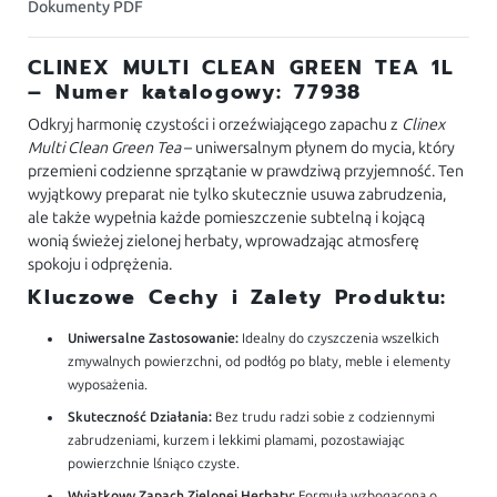
Dokumenty PDF
CLINEX MULTI CLEAN GREEN TEA 1L
– Numer katalogowy: 77938
Odkryj harmonię czystości i orzeźwiającego zapachu z
Clinex
Multi Clean Green Tea
– uniwersalnym płynem do mycia, który
przemieni codzienne sprzątanie w prawdziwą przyjemność. Ten
wyjątkowy preparat nie tylko skutecznie usuwa zabrudzenia,
ale także wypełnia każde pomieszczenie subtelną i kojącą
wonią świeżej zielonej herbaty, wprowadzając atmosferę
spokoju i odprężenia.
Kluczowe Cechy i Zalety Produktu:
Uniwersalne Zastosowanie:
Idealny do czyszczenia wszelkich
zmywalnych powierzchni, od podłóg po blaty, meble i elementy
wyposażenia.
Skuteczność Działania:
Bez trudu radzi sobie z codziennymi
zabrudzeniami, kurzem i lekkimi plamami, pozostawiając
powierzchnie lśniąco czyste.
Wyjątkowy Zapach Zielonej Herbaty:
Formuła wzbogacona o