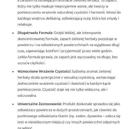
a zarazem orzeźwiającym aromacie zielonej herbaty. To zapach,
który nie tylko maskuje nieprzyjemne wonie, ale tworzy w
pomieszczeniu wrażenie naturalnej czystości i harmonii. Wnosi do
każdego wnętrza
delikatną, odświeżającą nutę
, która koi zmysły i
relaksuje.
Długotrwała Formuła:
Dzięki lekkiej, ale intensywnie
skoncentrowanej formule, zapach zielonej herbaty pozostaje w
powietrzu i na odświeżonych powierzchniach na wyjątkowo długi
czas, zapewniając komfort i przyjemność przez wiele godzin.
Lekka formuła
sprawia, że zapach jest wyczuwalny na długo, bez
uczucia ciężkości.
Wzmocnione Wrażenie Czystości:
Subtelny aromat zielonej
herbaty działa synergicznie z wizualną czystością,
wzmacniając
jednocześnie wrażenie czystości i świeżości
w każdym kącie
pomieszczenia. Czystość staje się nie tylko widoczna, ale i
odczuwalna.
Uniwersalne Zastosowanie:
Produkt doskonale sprawdza się jako
odświeżacz powietrza w dużych przestrzeniach, jak również do
punktowego odświeżania tkanin (np. zasłon, dywanów – zaleca się
test w niewidocznym miejscu) czy innych powierzchni odpornych
na wilgoć.