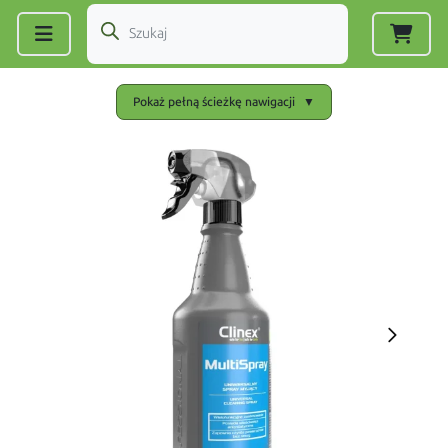
Zarejestruj się
|
Zaloguj się
Pokaż pełną ścieżkę nawigacji
▼