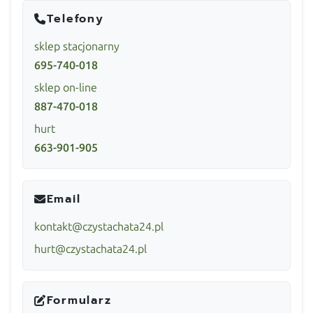
Telefony
sklep stacjonarny
695-740-018
sklep on-line
887-470-018
hurt
663-901-905
Email
kontakt@czystachata24.pl
hurt@czystachata24.pl
Formularz