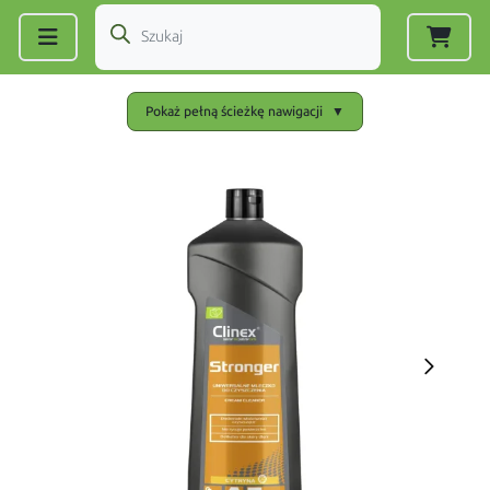
Zarejestruj się
|
Zaloguj się
Pokaż pełną ścieżkę nawigacji
▼