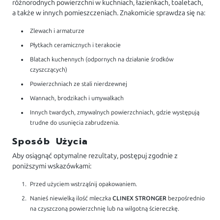
różnorodnych powierzchni w kuchniach, łazienkach, toaletach,
a także w innych pomieszczeniach. Znakomicie sprawdza się na:
Zlewach i armaturze
Płytkach ceramicznych i terakocie
Blatach kuchennych (odpornych na działanie środków
czyszczących)
Powierzchniach ze stali nierdzewnej
Wannach, brodzikach i umywalkach
Innych twardych, zmywalnych powierzchniach, gdzie występują
trudne do usunięcia zabrudzenia.
Sposób Użycia
Aby osiągnąć optymalne rezultaty, postępuj zgodnie z
poniższymi wskazówkami:
Przed użyciem wstrząśnij opakowaniem.
Nanieś niewielką ilość mleczka
CLINEX STRONGER
bezpośrednio
na czyszczoną powierzchnię lub na wilgotną ściereczkę.