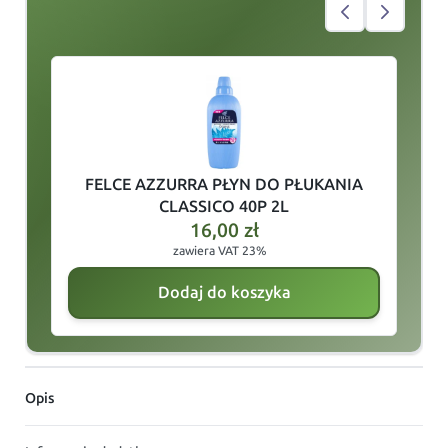
slide
1
of 4
FELCE AZZURRA PŁYN DO PŁUKANIA
L
CLASSICO 40P 2L
16,00
zł
zawiera VAT 23%
Dodaj do koszyka
Opis