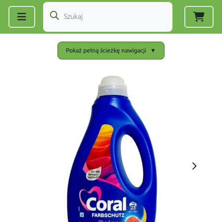
Zarejestruj się
|
Zaloguj się
Pokaż pełną ścieżkę nawigacji
▼