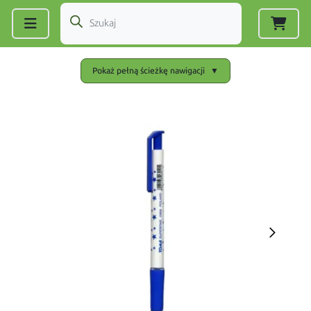
Zarejestruj się
|
Zaloguj się
Pokaż pełną ścieżkę nawigacji
▼