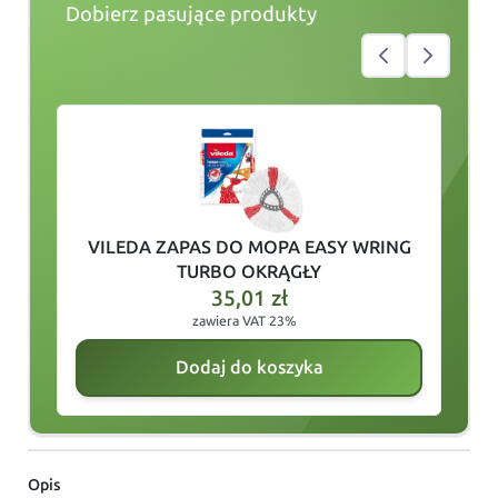
Dobierz pasujące produkty
slide
1
of 2
VILEDA ZAPAS DO MOPA EASY WRING
V
TURBO OKRĄGŁY
35,01
zł
zawiera VAT 23%
Dodaj do koszyka
Opis