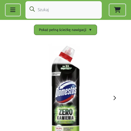
Zarejestruj się
|
Zaloguj się
Pokaż pełną ścieżkę nawigacji
▼