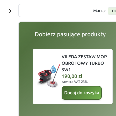
Marka:
D
Dobierz pasujące produkty
slide
1 to 2
of 5
VILEDA ZESTAW MOP
OBROTOWY TURBO
3W1
190,00
zł
zawiera VAT 23%
Dodaj do koszyka