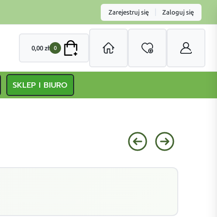
|
Zarejestruj się
Zaloguj się
0,00
zł
0
SKLEP I BIURO