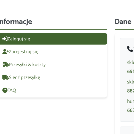
Informacje
Dane
Zaloguj się
Zarejestruj się
skl
Przesyłki & koszty
69
Śledź przesyłkę
skl
FAQ
88
hur
66