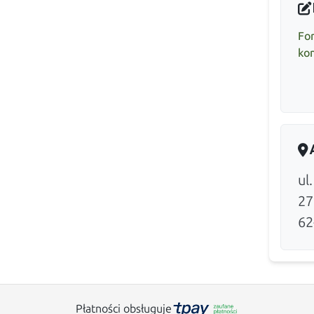
Fo
ko
ul
27
62
Płatności obsługuje