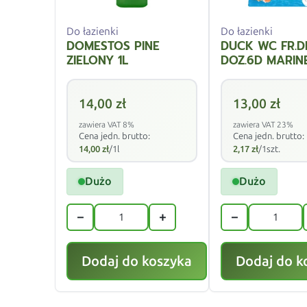
Do łazienki
Do łazienki
DOMESTOS PINE
DUCK WC FR.D
ZIELONY 1L
DOZ.6D MARIN
14,00
zł
13,00
zł
zawiera VAT 8%
zawiera VAT 23%
Cena jedn. brutto:
Cena jedn. brutto:
14,00
zł
/1l
2,17
zł
/1szt.
Dużo
Dużo
−
+
−
Dodaj do koszyka
Dodaj do k