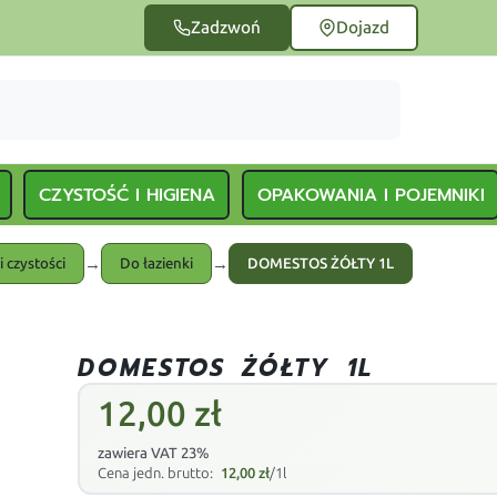
Zadzwoń
Dojazd
CZYSTOŚĆ I HIGIENA
OPAKOWANIA I POJEMNIKI
→
→
i czystości
Do łazienki
DOMESTOS ŻÓŁTY 1L
DOMESTOS ŻÓŁTY 1L
12,00
zł
zawiera VAT 23%
Cena jedn. brutto:
12,00
zł
/1l