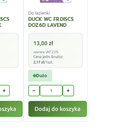
Do łazienki
ISCS
DUCK WC FR.DISCS
E
DOZ.6D LAVEND
13,00
zł
zawiera VAT 23%
Cena jedn. brutto:
2,17
zł
/1szt.
Dużo
+
−
+
oszyka
Dodaj do koszyka