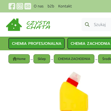
O nas
b2b
Kontakt
CHEMIA PROFESJONALNA
CHEMIA ZACHODNIA
→
→
→
Home
Sklep
CHEMIA ZACHODNIA
Środk