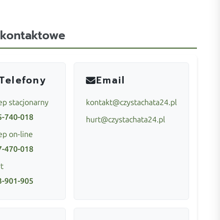
 kontaktowe
Telefony
Email
ep stacjonarny
kontakt@czystachata24.pl
5-740-018
hurt@czystachata24.pl
ep on-line
7-470-018
t
3-901-905