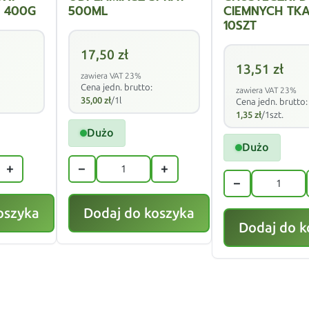
 400G
500ML
CIEMNYCH TKA
10SZT
17,50
zł
13,51
zł
zawiera VAT 23%
Cena jedn. brutto:
zawiera VAT 23%
35,00
zł
/1l
Cena jedn. brutto:
1,35
zł
/1szt.
Dużo
Dużo
+
−
+
−
oszyka
Dodaj do koszyka
Dodaj do k