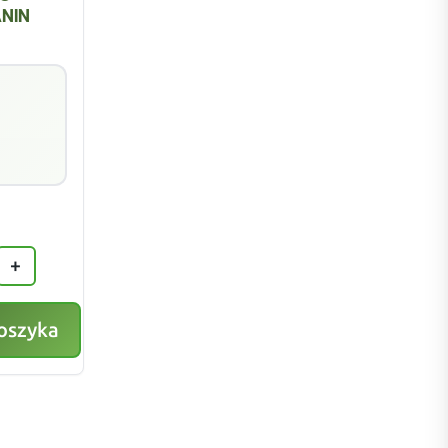
NIN
+
oszyka