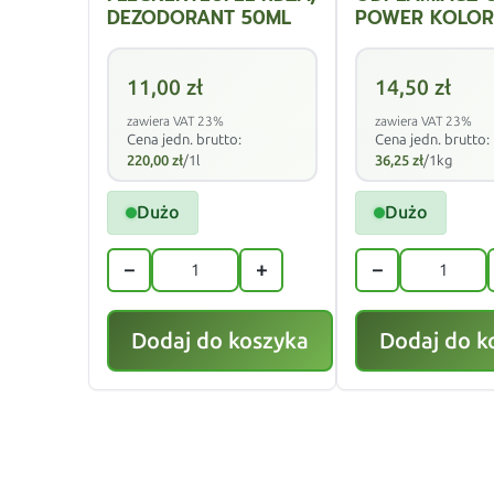
DEZODORANT 50ML
POWER KOLOR
11,00
zł
14,50
zł
zawiera VAT 23%
zawiera VAT 23%
Cena jedn. brutto:
Cena jedn. brutto:
220,00
zł
/1l
36,25
zł
/1kg
Dużo
Dużo
−
+
−
Dodaj do koszyka
Dodaj do k