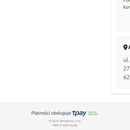
Fo
ko
ul
27
62
Płatności obsługuje
© 2026 Jamipak sp. z o.o.
P&R JC Web Studio