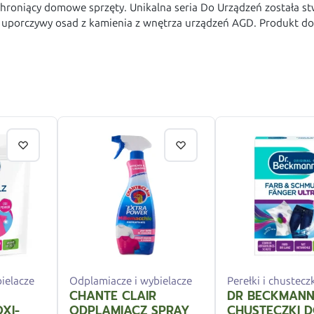
roniący domowe sprzęty. Unikalna seria Do Urządzeń została st
 uporczywy osad z kamienia z wnętrza urządzeń AGD. Produkt d
ielacze
Odplamiacze i wybielacze
Perełki i chustecz
CHANTE CLAIR
DR BECKMAN
XI-
ODPLAMIACZ SPRAY
CHUSTECZKI 