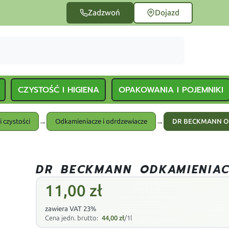
Zadzwoń
Dojazd
CZYSTOŚĆ I HIGIENA
OPAKOWANIA I POJEMNIKI
→
→
i czystości
Odkamieniacze i odrdzewiacze
DR BECKMANN O
DR BECKMANN ODKAMIENIA
11,00
zł
zawiera VAT 23%
Cena jedn. brutto:
44,00
zł
/1l