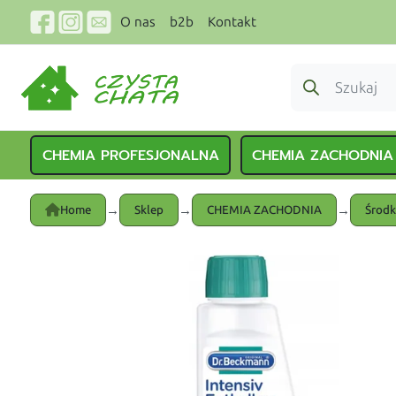
O nas
b2b
Kontakt
CHEMIA PROFESJONALNA
CHEMIA ZACHODNIA
→
→
→
Home
Sklep
CHEMIA ZACHODNIA
Środk