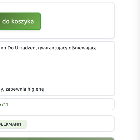
 do koszyka
ann Do Urządzeń, gwarantujący olśniewającą
hy, zapewnia higienę
7711
BECKMANN