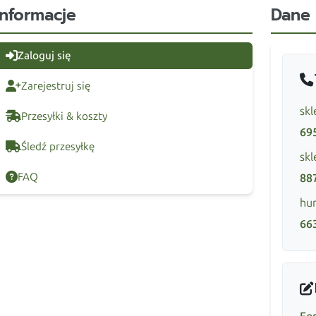
Informacje
Dane
Zaloguj się
Zarejestruj się
skl
Przesyłki & koszty
69
Śledź przesyłkę
skl
FAQ
88
hur
66