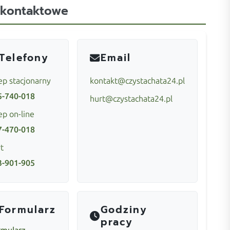
 kontaktowe
Telefony
Email
ep stacjonarny
kontakt@czystachata24.pl
5-740-018
hurt@czystachata24.pl
ep on-line
7-470-018
t
3-901-905
Formularz
Godziny
pracy