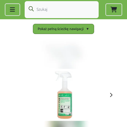
Zarejestruj się
|
Zaloguj się
Pokaż pełną ścieżkę nawigacji
▼