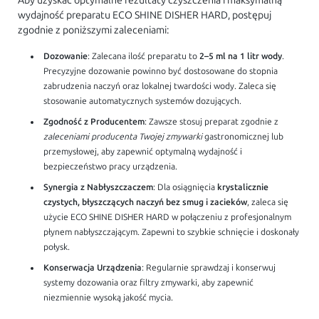
Aby uzyskać optymalne rezultaty czyszczenia i maksymalną
wydajność preparatu ECO SHINE DISHER HARD, postępuj
zgodnie z poniższymi zaleceniami:
Dozowanie
: Zalecana ilość preparatu to
2–5 ml na 1 litr wody
.
Precyzyjne dozowanie powinno być dostosowane do stopnia
zabrudzenia naczyń oraz lokalnej twardości wody. Zaleca się
stosowanie automatycznych systemów dozujących.
Zgodność z Producentem
: Zawsze stosuj preparat zgodnie z
zaleceniami producenta Twojej zmywarki
gastronomicznej lub
przemysłowej, aby zapewnić optymalną wydajność i
bezpieczeństwo pracy urządzenia.
Synergia z Nabłyszczaczem
: Dla osiągnięcia
krystalicznie
czystych, błyszczących naczyń bez smug i zacieków
, zaleca się
użycie ECO SHINE DISHER HARD w połączeniu z profesjonalnym
płynem nabłyszczającym. Zapewni to szybkie schnięcie i doskonały
połysk.
Konserwacja Urządzenia
: Regularnie sprawdzaj i konserwuj
systemy dozowania oraz filtry zmywarki, aby zapewnić
niezmiennie wysoką jakość mycia.