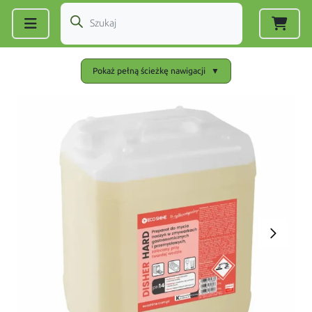
Zarejestruj się
|
Zaloguj się
Pokaż pełną ścieżkę nawigacji
▼