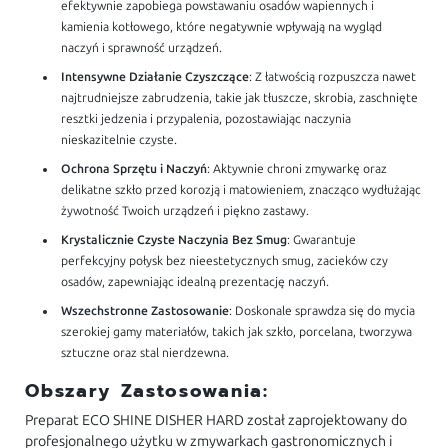
efektywnie zapobiega powstawaniu osadów wapiennych i
kamienia kotłowego, które negatywnie wpływają na wygląd
naczyń i sprawność urządzeń.
Intensywne Działanie Czyszczące
: Z łatwością rozpuszcza nawet
najtrudniejsze zabrudzenia, takie jak tłuszcze, skrobia, zaschnięte
resztki jedzenia i przypalenia, pozostawiając naczynia
nieskazitelnie czyste.
Ochrona Sprzętu i Naczyń
: Aktywnie chroni zmywarkę oraz
delikatne szkło przed korozją i matowieniem, znacząco wydłużając
żywotność Twoich urządzeń i piękno zastawy.
Krystalicznie Czyste Naczynia Bez Smug
: Gwarantuje
perfekcyjny połysk bez nieestetycznych smug, zacieków czy
osadów, zapewniając idealną prezentację naczyń.
Wszechstronne Zastosowanie
: Doskonale sprawdza się do mycia
szerokiej gamy materiałów, takich jak szkło, porcelana, tworzywa
sztuczne oraz stal nierdzewna.
Obszary Zastosowania:
Preparat ECO SHINE DISHER HARD został zaprojektowany do
profesjonalnego użytku w zmywarkach gastronomicznych i