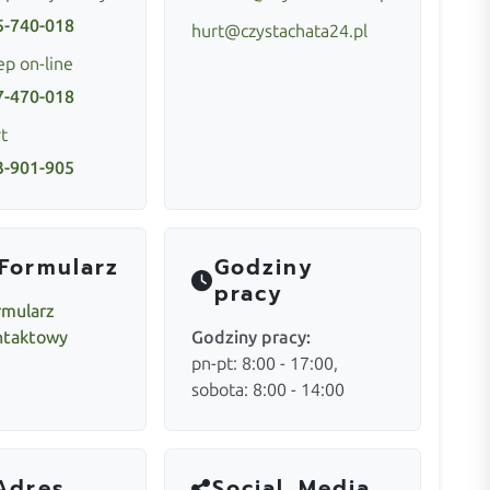
5-740-018
hurt@czystachata24.pl
ep on-line
7-470-018
t
3-901-905
Formularz
Godziny
pracy
rmularz
ntaktowy
Godziny pracy:
pn-pt: 8:00 - 17:00,
sobota: 8:00 - 14:00
Adres
Social Media