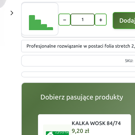
−
+
Dodaj
Profesjonalne rozwiązanie w postaci folia stretch
SKU:
Dobierz pasujące produkty
slide
1 to 2
of 3
KALKA WOSK 84/74
9,20
zł