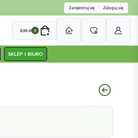
|
Zarejestruj się
Zaloguj się
0,00
zł
0
SKLEP I BIURO
S