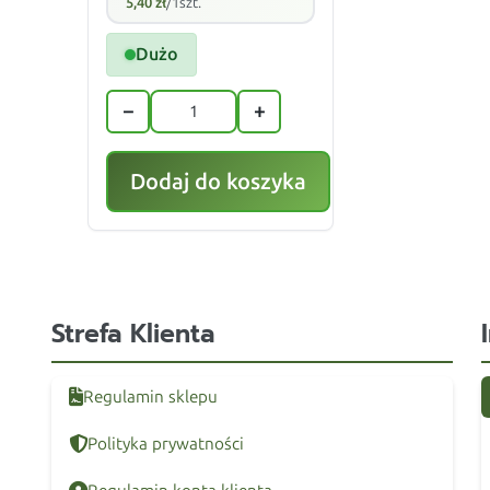
5,40
zł
/1szt.
Dużo
−
+
Dodaj do koszyka
Strefa Klienta
Regulamin sklepu
Polityka prywatności