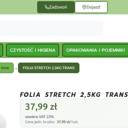
Zadzwoń
Dojazd
CZYSTOŚĆ I HIGIENA
OPAKOWANIA I POJEMNIKI
→
Inne
FOLIA STRETCH 2,5KG TRANS
FOLIA STRETCH 2,5KG TRAN
37,99
zł
zawiera VAT 23%
Cena jedn. brutto:
37,99
zł
/1szt.