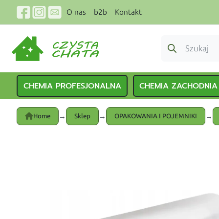
O nas
b2b
Kontakt
CHEMIA PROFESJONALNA
CHEMIA ZACHODNIA
→
→
→
Home
Sklep
OPAKOWANIA I POJEMNIKI