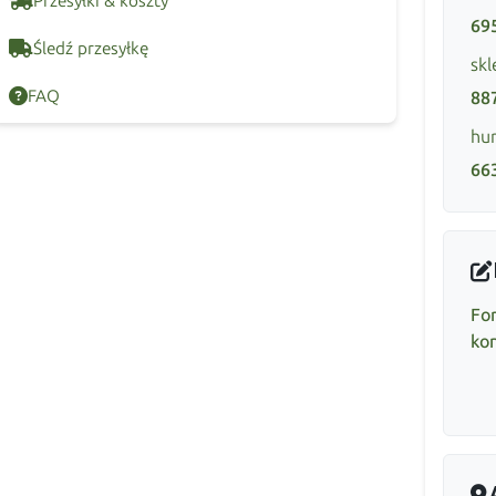
Przesyłki & koszty
69
Śledź przesyłkę
skl
FAQ
88
hur
66
Fo
ko