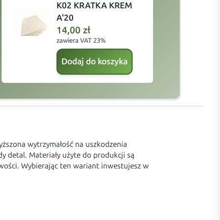
K02 KRATKA KREM
A'20
14,00
zł
zawiera VAT 23%
z
Dodaj do koszyka
yższona wytrzymałość na uszkodzenia
 detal. Materiały użyte do produkcji są
wości. Wybierając ten wariant inwestujesz w