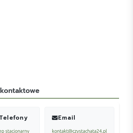
 kontaktowe
Telefony
Email
ep stacjonarny
kontakt@czystachata24.pl