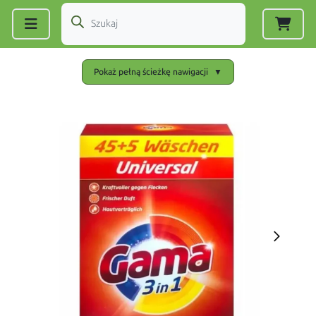
Zarejestruj się
|
Zaloguj się
Pokaż pełną ścieżkę nawigacji
▼