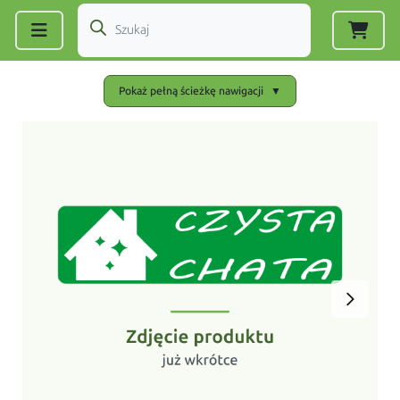
Zarejestruj się
|
Zaloguj się
Pokaż pełną ścieżkę nawigacji
▼