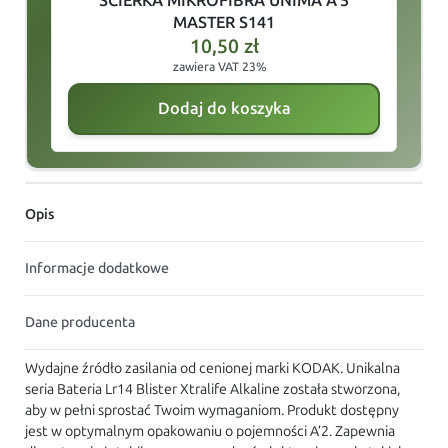
ŚCIERKA MIKROFIBRA UNIMA A'5
V
MASTER S141
10,50
zł
zawiera VAT 23%
Dodaj do koszyka
Opis
Informacje dodatkowe
Dane producenta
Wydajne źródło zasilania od cenionej marki KODAK. Unikalna
seria Bateria Lr14 Blister Xtralife Alkaline została stworzona,
aby w pełni sprostać Twoim wymaganiom. Produkt dostępny
jest w optymalnym opakowaniu o pojemności A’2. Zapewnia