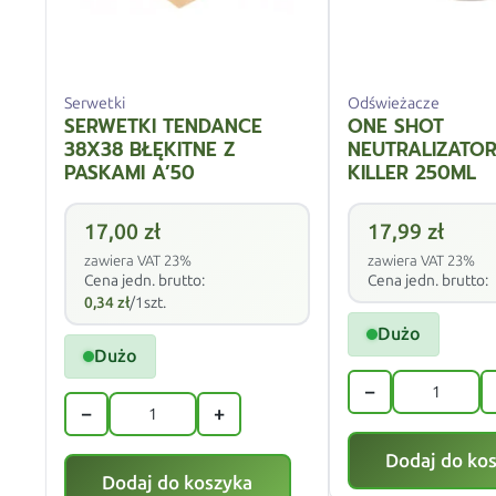
Serwetki
Odświeżacze
SERWETKI TENDANCE
ONE SHOT
38X38 BŁĘKITNE Z
NEUTRALIZATO
PASKAMI A’50
KILLER 250ML
17,00
zł
17,99
zł
zawiera VAT 23%
zawiera VAT 23%
Cena jedn. brutto:
Cena jedn. brutto:
0,34
zł
/1szt.
Dużo
Dużo
−
−
+
Dodaj do ko
Dodaj do koszyka