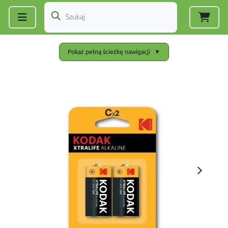
Zarejestruj się
|
Zaloguj się
Pokaż pełną ścieżkę nawigacji
▼