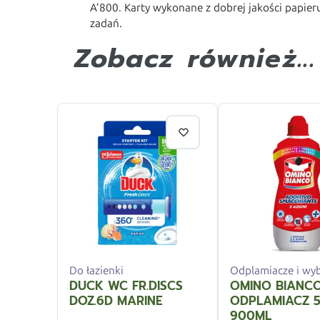
A’800. Karty wykonane z dobrej jakości papie
zadań.
Zobacz również...
Do łazienki
Odplamiacze i wyb
DUCK WC FR.DISCS
OMINO BIANC
DOZ.6D MARINE
ODPLAMIACZ 
900ML