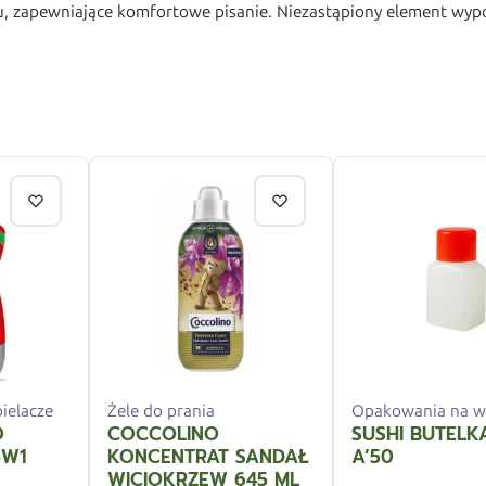
ru, zapewniające komfortowe pisanie. Niezastąpiony element wypo
ielacze
Żele do prania
Opakowania na w
O
COCCOLINO
SUSHI BUTELK
5W1
KONCENTRAT SANDAŁ
A’50
WICIOKRZEW 645 ML