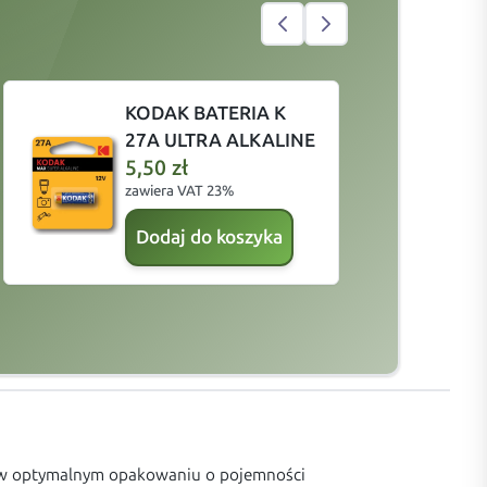
KODAK BATERIA K
27A ULTRA ALKALINE
5,50
zł
zawiera VAT 23%
z
Dodaj do koszyka
st w optymalnym opakowaniu o pojemności