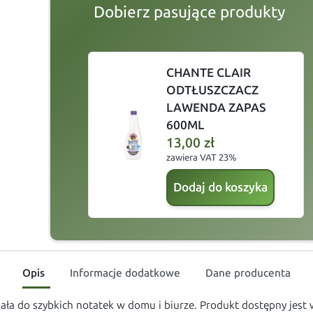
Dobierz pasujące produkty
slide
1 to 2
of 5
CHANTE CLAIR
ODTŁUSZCZACZ
LAWENDA ZAPAS
600ML
13,00
zł
zawiera VAT 23%
Dodaj do koszyka
Opis
Informacje dodatkowe
Dane producenta
nała do szybkich notatek w domu i biurze. Produkt dostępny je