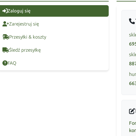
Zaloguj się
Zarejestruj się
skl
Przesyłki & koszty
69
Śledź przesyłkę
skl
FAQ
88
hur
66
Fo
ko