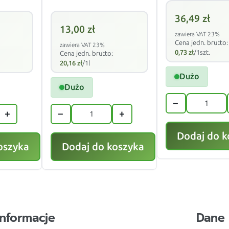
36,49
zł
13,00
zł
zawiera VAT 23%
Cena jedn. brutto:
zawiera VAT 23%
0,73
zł
/1szt.
Cena jedn. brutto:
20,16
zł
/1l
Dużo
Dużo
−
+
−
+
Dodaj do k
oszyka
Dodaj do koszyka
Informacje
Dane