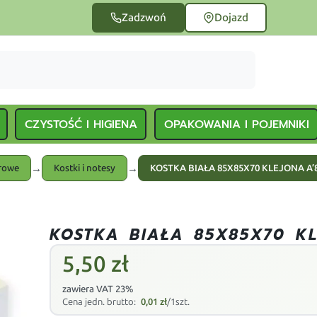
Zadzwoń
Dojazd
CZYSTOŚĆ I HIGIENA
OPAKOWANIA I POJEMNIKI
→
→
urowe
Kostki i notesy
KOSTKA BIAŁA 85X85X70 KLEJONA A’
KOSTKA BIAŁA 85X85X70 K
5,50
zł
zawiera VAT 23%
Cena jedn. brutto:
0,01
zł
/1szt.