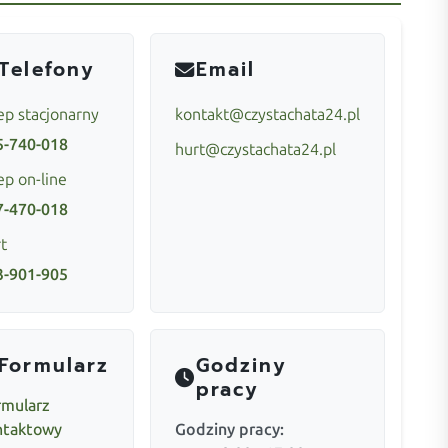
Telefony
Email
ep stacjonarny
kontakt@czystachata24.pl
5-740-018
hurt@czystachata24.pl
ep on-line
7-470-018
t
3-901-905
Formularz
Godziny
pracy
rmularz
ntaktowy
Godziny pracy: