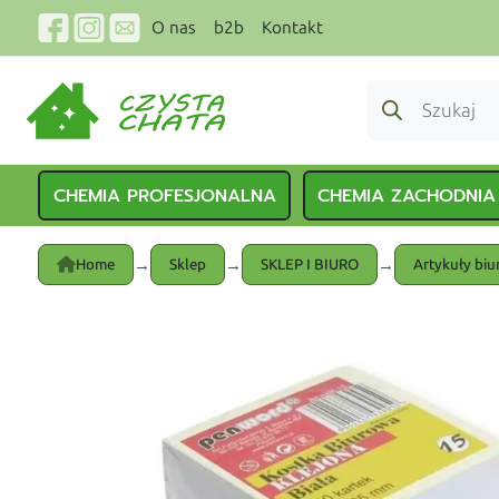
O nas
b2b
Kontakt
CHEMIA PROFESJONALNA
CHEMIA ZACHODNIA
→
→
→
Home
Sklep
SKLEP I BIURO
Artykuły bi